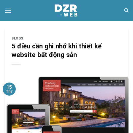
Skip
to
content
BLOGS
5 điều cần ghi nhớ khi thiết kế
website bất động sản
15
Th7