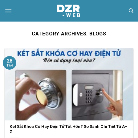
Skip
to
content
CATEGORY ARCHIVES:
BLOGS
28
Th4
Két Sắt Khóa Cơ Hay Điện Tử Tốt Hơn? So Sánh Chi Tiết Từ A–
Z