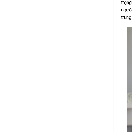
trọng
người
trung