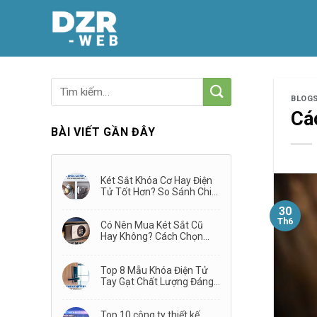
Skip
to
content
BLOG
Cá
BÀI VIẾT GẦN ĐÂY
Két Sắt Khóa Cơ Hay Điện
Tử Tốt Hơn? So Sánh Chi
Tiết Từ A–Z
30
Th6
Có Nên Mua Két Sắt Cũ
Hay Không? Cách Chọn
Mua Két Sắt Đã Qua Sử
Dụng
Top 8 Mẫu Khóa Điện Tử
Tay Gạt Chất Lượng Đáng
Mua Nhất 2026
Top 10 công ty thiết kế