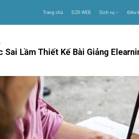
Trang chủ
DZR-WEB
Dịch vụ
Điều 
S
c Sai Lầm Thiết Kế Bài Giảng Elearn