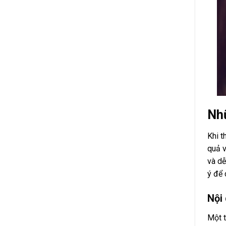
Nhữ
Khi t
quả v
và dễ
ý để 
Nội
Một t