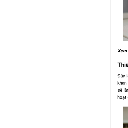
Xem 
Thiế
Đây l
khan 
sẽ là
hoạt 