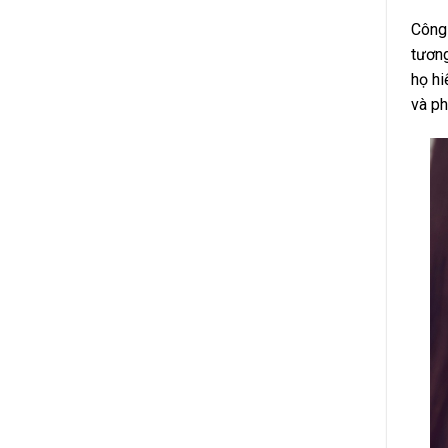
Công 
tương
họ hi
và ph