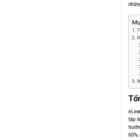
nhữ
Mụ
T
N
N
Tổn
eLear
tập l
trưởn
60% s