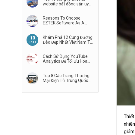
website bất động sản uy
tín nhất
Reasons To Choose
EZTEK Software As A
Technology Partner
Khám Phá 12 Cung Đường
10
Đèo Đẹp Nhất Việt Nam Từ
Th11
Bắc Vào Nam
Cách Sử Dụng YouTube
Analytics Để Tối Ưu Hóa
Hiệu Suất Video
Top 8 Các Trang Thương
Mại Điện Tử Trung Quốc
Phổ Biến Nhất
Thiết
nhiên
giảm 