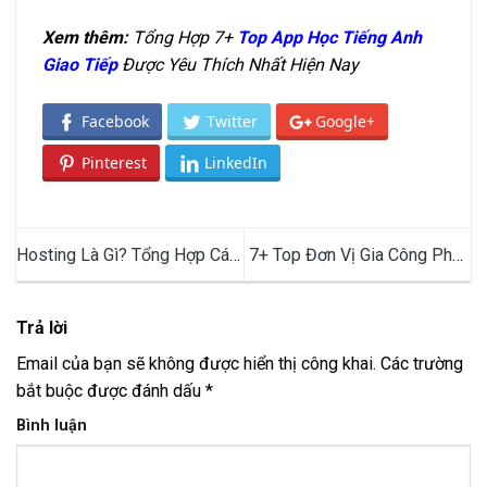
Xem thêm:
Tổng Hợp 7+
Top App Học Tiếng Anh
Giao Tiếp
Được Yêu Thích Nhất Hiện Nay
Facebook
Twitter
Google+
Pinterest
LinkedIn
Hosting Là Gì? Tổng Hợp Các
7+ Top Đơn Vị Gia Công Phần
Loại Hosting Phổ Biến Trên
Mềm Chất Lượng, Đáng Tin
Thị Trường
Cậy Tại Việt Nam
Trả lời
Email của bạn sẽ không được hiển thị công khai.
Các trường
bắt buộc được đánh dấu
*
Bình luận