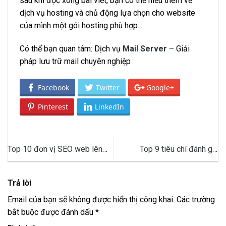
sau khi đọc xong bài viết, bạn có thể hiểu thêm về
dịch vụ hosting và chủ động lựa chọn cho website
của mình một gói hosting phù hợp.
Có thể bạn quan tâm: Dịch vụ
Mail Server
– Giải
pháp lưu trữ mail chuyên nghiệp
Facebook
Twitter
Google+
Pinterest
LinkedIn
Top 10 đơn vị SEO web lên
Top 9 tiêu chí đánh giá
top Google uy tín tại Việt Nam
hosting chất lượng cao
Trả lời
Email của bạn sẽ không được hiển thị công khai.
Các trường
bắt buộc được đánh dấu
*