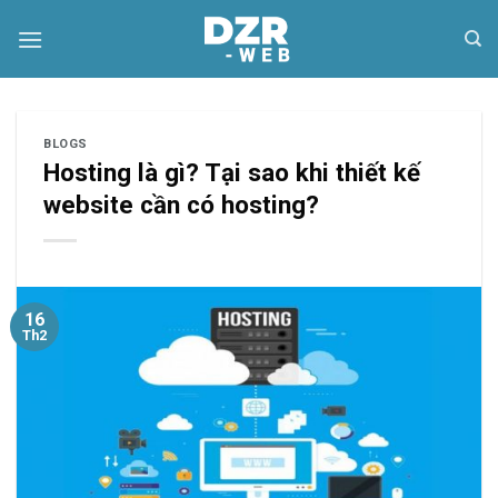
Skip
to
content
BLOGS
Hosting là gì? Tại sao khi thiết kế
website cần có hosting?
16
Th2