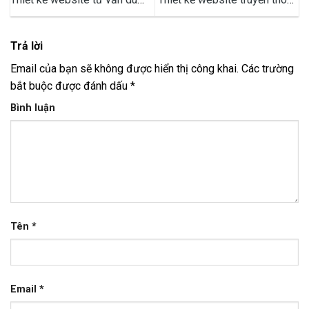
học hiện đại, chuẩn SEO
sự kiện – Mẫu web sự kiện
đẹp, hiện đại
Trả lời
Email của bạn sẽ không được hiển thị công khai.
Các trường
bắt buộc được đánh dấu
*
Bình luận
Tên
*
Email
*