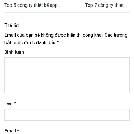
Top 5 công ty thiết kế app
Top 7 công ty thiết kế
mobile uy tín nhất hiện nay
website Spa – Trung tâm làm
đẹp uy tín chất lượng
Trả lời
Email của bạn sẽ không được hiển thị công khai.
Các trường
bắt buộc được đánh dấu
*
Bình luận
Tên
*
Email
*