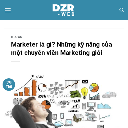
Skip
to
content
BLOGS
Marketer là gì? Những kỹ năng của
một chuyên viên Marketing giỏi
29
Th5