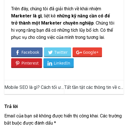
Trên đây, chúng tôi đã giải thích về khái nhiệm
Marketer là gì
, liệt kê
những kỹ năng cần có để
trở thành một Marketer chuyên nghiệp
. Chúng tôi
hi vọng rằng bạn đã có những tích lũy bổ ích. Có thể
phục vụ cho công việc của mình trong tương lai.
Facebook
Twitter
Google+
Pinterest
LinkedIn
Mobile SEO là gì? Cách tối ưu
Tất tần tật các thông tin về chỉ
website thân thiện với thiết bị
phẫu thuật tự tiêu
di động
Trả lời
Email của bạn sẽ không được hiển thị công khai.
Các trường
bắt buộc được đánh dấu
*