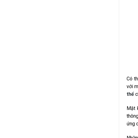
Có th
với m
thể
c
Mặt 
thôn
ứng c
Nhữn