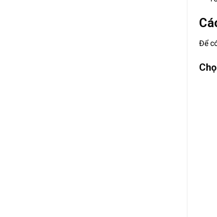
Các
Để có
Chọ