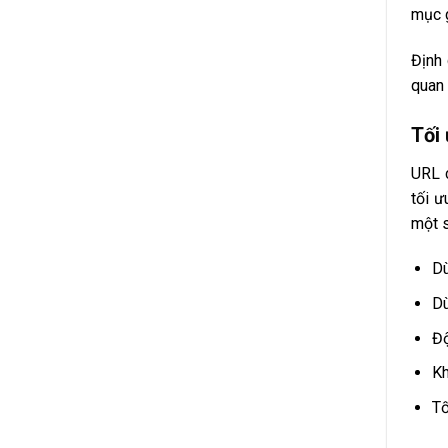
mục g
Định 
quan 
Tối 
URL c
tối ư
một s
Dù
Dù
Độ
Kh
Tố