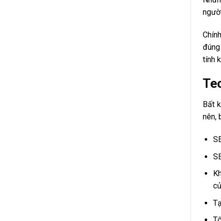
người
Chính
đúng 
tính 
Tec
Bất k
nên, 
SE
SE
Kh
củ
Tạ
Tố