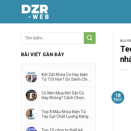
Skip
to
content
BLOG
Te
BÀI VIẾT GẦN ĐÂY
nh
Két Sắt Khóa Cơ Hay Điện
Tử Tốt Hơn? So Sánh Chi
Tiết Từ A–Z
Có Nên Mua Két Sắt Cũ
18
Hay Không? Cách Chọn
Th11
Mua Két Sắt Đã Qua Sử
Dụng
Top 8 Mẫu Khóa Điện Tử
Tay Gạt Chất Lượng Đáng
Mua Nhất 2026
Top 10 công ty thiết kế