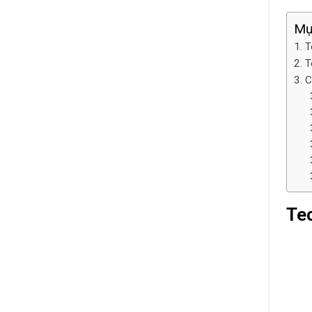
Mụ
T
T
C
Tec