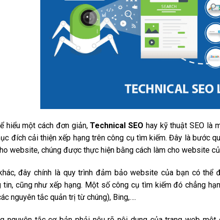
ể hiểu một cách đơn giản,
Technical SEO
hay kỹ thuật SEO là 
ục đích cải thiện xếp hạng trên công cụ tìm kiếm. Đây là bước qu
ho website, chúng được thực hiện bằng cách làm cho website của 
khác, đây chính là quy trình đảm bảo website của bạn có thể đ
g tin, cũng như xếp hạng. Một số công cụ tìm kiếm đó chẳng hạ
ác nguyên tắc quản trị từ chúng), Bing,….
g nguyên tắc cơ bản phải nêu rõ nội dung của trang web một cá