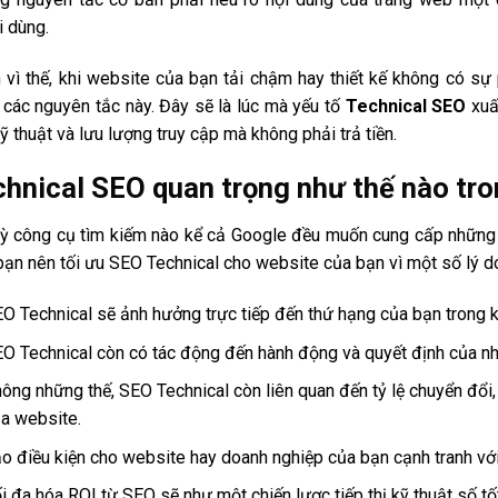
 dùng.
 vì thế, khi website của bạn tải chậm hay thiết kế không có sự
các nguyên tắc này. Đây sẽ là lúc mà yếu tố
Technical SEO
xuấ
kỹ thuật và lưu lượng truy cập mà không phải trả tiền.
hnical SEO quan trọng như thế nào tr
ỳ công cụ tìm kiếm nào kể cả Google đều muốn cung cấp những n
bạn nên tối ưu SEO Technical cho website của bạn vì một số lý d
O Technical sẽ ảnh hưởng trực tiếp đến thứ hạng của bạn trong k
O Technical còn có tác động đến hành động và quyết định của nh
ông những thế, SEO Technical còn liên quan đến tỷ lệ chuyển đổi
a website.
o điều kiện cho website hay doanh nghiệp của bạn cạnh tranh vớ
i đa hóa ROI từ SEO sẽ như một chiến lược tiếp thị kỹ thuật số tốt