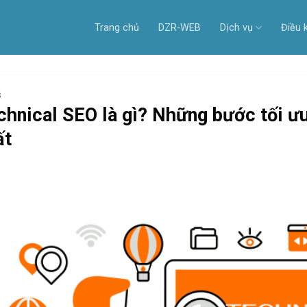
Trang chủ
DZR-WEB
Dịch vụ
Điều 
S
chnical SEO là gì? Những bước tối ư
ất