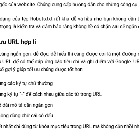
ốc của website. Chúng cung cấp hướng dẫn cho những công cụ tì
dạng của tệp Robots.txt rất khá dễ và hầu như bạn không cần t
trọng là kiểm tra và đảm bảo rằng không hề có chặn sai sẽ ngăn c
ưu URL hợp lí
àng ngắn gọn, dễ đọc, dễ hiểu thì càng được coi là một đường 
u URL để có thể đáp ứng các tiêu chí và ghi điểm với Google. U
ố gợi ý giúp tối ưu chúng được tốt hơn:
ng các ký tự chữ thường
ng ký tự “-“ để cách nhau giữa các từ trong URL
 dài mô tả cần ngắn gọn
ông dùng chữ cái có dấu
t nhất chỉ dùng từ khóa mục tiêu trong URL mà không cần nhồi nh