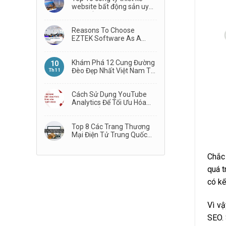
website bất động sản uy
tín nhất
Reasons To Choose
EZTEK Software As A
Technology Partner
Khám Phá 12 Cung Đường
10
Đèo Đẹp Nhất Việt Nam Từ
Th11
Bắc Vào Nam
Cách Sử Dụng YouTube
Analytics Để Tối Ưu Hóa
Hiệu Suất Video
Top 8 Các Trang Thương
Mại Điện Tử Trung Quốc
Phổ Biến Nhất
Chắc 
quá t
có kế
Vì vậ
SEO.