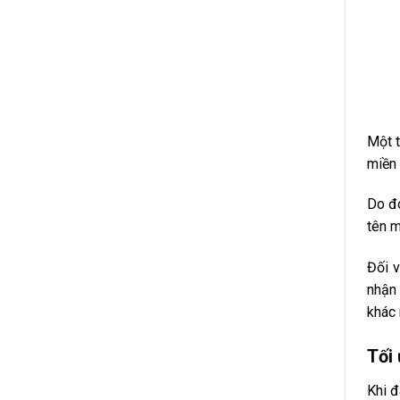
Một t
miền 
Do đó
tên m
Đối 
nhận 
khác 
Tối 
Khi đ