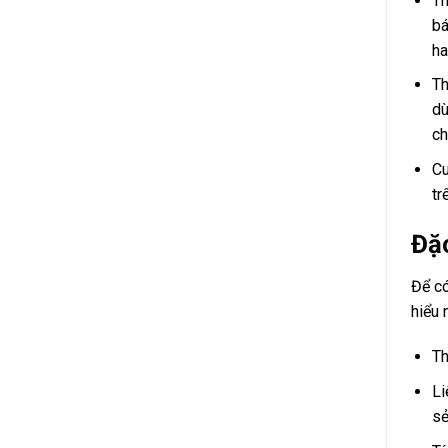
Th
bá
ha
Th
dù
ch
Cu
tr
Đặc
Để có
hiểu 
Th
Li
sẻ