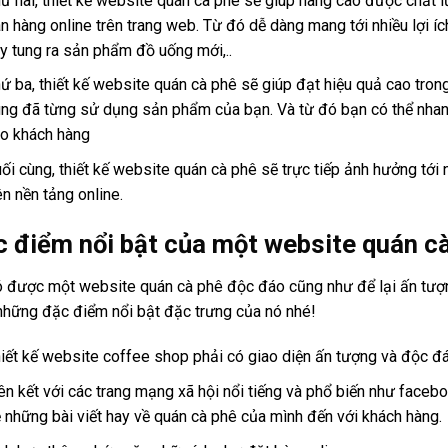
ứ hai, thiết kế website quán cà phê sẽ giúp nâng cao được chất
n hàng online trên trang web. Từ đó dễ dàng mang tới nhiều lợi í
y tung ra sản phẩm đồ uống mới,..
ứ ba, thiết kế website quán cà phê sẽ giúp đạt hiệu quả cao tro
ng đã từng sử dụng sản phẩm của bạn. Và từ đó bạn có thể nhan
o khách hàng
ối cùng, thiết kế website quán cà phê sẽ trực tiếp ảnh hưởng tớ
ên nền tảng online.
 điểm nổi bật của một website quán c
 được một website quán cà phê độc đáo cũng như để lại ấn tượn
những đặc điểm nổi bật đặc trưng của nó nhé!
iết kế website coffee shop phải có giao diện ấn tượng và độc đá
ên kết với các trang mạng xã hội nổi tiếng và phổ biến như faceb
 những bài viết hay về quán cà phê của mình đến với khách hàng.