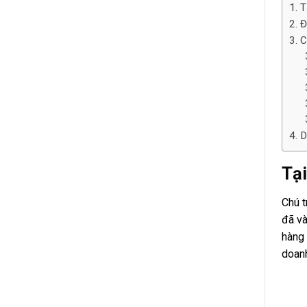
T
Đ
C
D
Tại
Chú 
đã và
hàng 
doanh