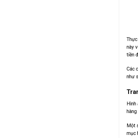
Thực 
này v
tiền 
Các c
như s
Tran
Hình 
hàng 
Một s
mục h