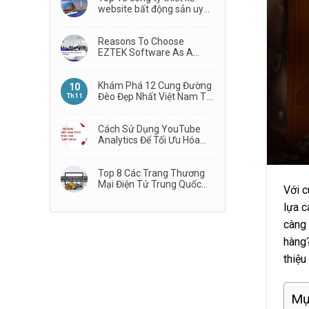
website bất động sản uy
tín nhất
Reasons To Choose
EZTEK Software As A
Technology Partner
Khám Phá 12 Cung Đường
10
Đèo Đẹp Nhất Việt Nam Từ
Th11
Bắc Vào Nam
Cách Sử Dụng YouTube
Analytics Để Tối Ưu Hóa
Hiệu Suất Video
Top 8 Các Trang Thương
Mại Điện Tử Trung Quốc
Với c
Phổ Biến Nhất
lựa c
càng 
hàng
thiệu
Mụ