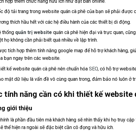
ch hợp thêm chức năng hữu ích như đặt bàn online.
c độ tải trang trong website quán cà phê của bạn sẽ phải được c
ơng thích hầu hết với các hệ điều hành của các thiết bị di động.
ệ thống
quản trị website
quán cà phê hiện đại và trực quan, cũng
ệt họ không cần phải biết quá nhiều về lập trình.
ợc tích hợp thêm tính năng google map để hỗ trợ khách hàng, giú
a bạn ngay trên các website.
iết kế website quán cà phê nên chuẩn hóa
SEO
, có hỗ trợ websi
o mật dữ liệu là vấn đề vô cùng quan trong, đảm bảo nó luôn ở trạ
 tính năng cần có khi thiết kế website
g giới thiệu
hính là phần đầu tiên mà khách hàng sẽ nhìn thấy khi họ truy cập
ẽ thể hiện ra ngoài sẽ đặc biệt cần cô đọng và hữu ích.