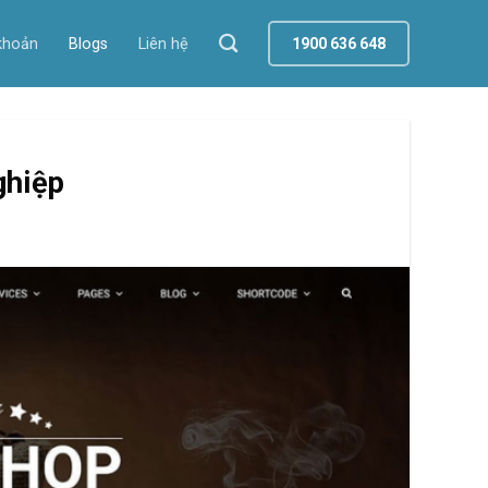
khoản
Blogs
Liên hệ
1900 636 648
ghiệp