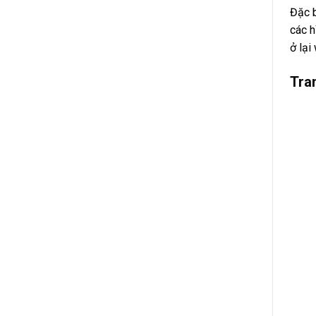
Đặc b
các h
ở lại
Tra