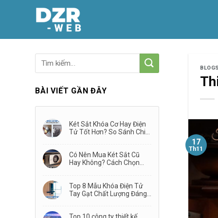
Skip
to
content
BLOG
Th
BÀI VIẾT GẦN ĐÂY
Két Sắt Khóa Cơ Hay Điện
Tử Tốt Hơn? So Sánh Chi
Tiết Từ A–Z
17
Th11
Có Nên Mua Két Sắt Cũ
Hay Không? Cách Chọn
Mua Két Sắt Đã Qua Sử
Dụng
Top 8 Mẫu Khóa Điện Tử
Tay Gạt Chất Lượng Đáng
Mua Nhất 2026
Top 10 công ty thiết kế