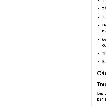
Tí
Tố
Tư
H
bi
Đư
củ
Th
Bả
Các
Tran
Đây c
bạn s