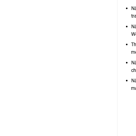
Nă
tr
Nă
We
Th
mộ
Nă
ch
Nă
ma