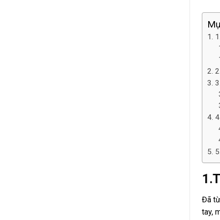
Mụ
1
2
3
4
5
1.T
Đã từ
tay, 