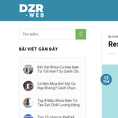
Skip
to
content
BLOG
Re
BÀI VIẾT GẦN ĐÂY
Két Sắt Khóa Cơ Hay Điện
Tử Tốt Hơn? So Sánh Chi
Tiết Từ A–Z
12
Th4
Có Nên Mua Két Sắt Cũ
Hay Không? Cách Chọn
Mua Két Sắt Đã Qua Sử
Dụng
Top 8 Mẫu Khóa Điện Tử
Tay Gạt Chất Lượng Đáng
Mua Nhất 2026
Top 10 công ty thiết kế