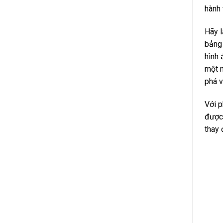
hành 
Hãy l
bảng 
hình 
một m
phá v
Với 
được 
thay 