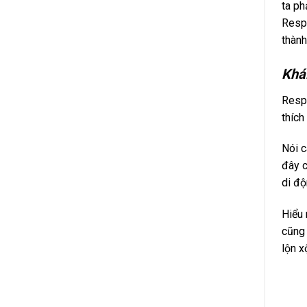
ta ph
Respo
thành
Khá
Resp
thích
Nói c
đây c
di độ
Hiểu 
cũng 
lộn x