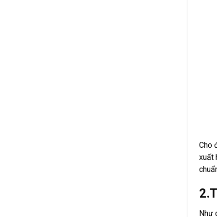
Cho đ
xuất 
chuẩn
2.T
Như c