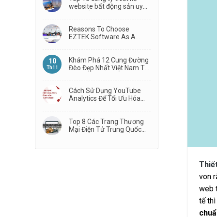
website bất động sản uy
tín nhất
Reasons To Choose
EZTEK Software As A
Technology Partner
Khám Phá 12 Cung Đường
10
Đèo Đẹp Nhất Việt Nam Từ
Th11
Bắc Vào Nam
Cách Sử Dụng YouTube
Analytics Để Tối Ưu Hóa
Hiệu Suất Video
Top 8 Các Trang Thương
Mại Điện Tử Trung Quốc
Phổ Biến Nhất
Thiế
von 
web t
tế th
chuẩ