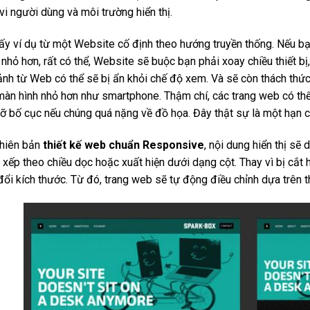
vi người dùng và môi trường hiển thị.
ấy ví dụ từ một Website cố định theo hướng truyền thống. Nếu bạn
nhỏ hơn, rất có thể, Website sẽ buộc bạn phải xoay chiều thiết bị
ảnh từ Web có thể sẽ bị ẩn khỏi chế độ xem. Và sẽ còn thách thức
àn hình nhỏ hơn như smartphone. Thậm chí, các trang web có thể 
ỡ bố cục nếu chúng quá nặng về đồ họa. Đây thật sự là một hạn ch
phiên bản
thiết kế web chuẩn Responsive
, nội dung hiển thị sẽ
xếp theo chiều dọc hoặc xuất hiện dưới dạng cột. Thay vì bị cắt
đổi kích thước. Từ đó, trang web sẽ tự động điều chỉnh dựa trên t