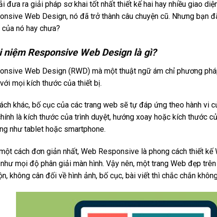
ải đưa ra giải pháp sơ khai tốt nhất thiết kế hai hay nhiều giao diệ
nsive Web Design, nó đã trở thành câu chuyện cũ. Nhưng bạn đã
 của nó hay chưa?
i niệm Responsive Web Design là gì?
onsive Web Design (RWD) mà một thuật ngữ ám chỉ phương ph
 với mọi kích thước của thiết bị.
ách khác, bố cục của các trang web sẽ tự đáp ứng theo hành vi c
hính là kích thước của trình duyệt, hướng xoay hoặc kích thước của 
ng như tablet hoặc smartphone.
một cách đơn giản nhất, Web Responsive là phong cách thiết kế W
như mọi độ phân giải màn hình. Vậy nên, một trang Web đẹp trên m
ộn, không cân đối về hình ảnh, bố cục, bài viết thì chắc chắn khô