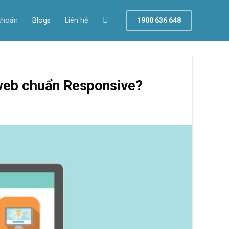
khoản
Blogs
Liên hệ
1900 636 648
 web chuẩn Responsive?