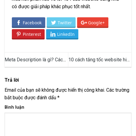
có được giải pháp khác phục tốt nhất.
Facebook
Twitter
Google+
Pinterest
LinkedIn
Meta Description là gì? Cách
10 cách tăng tốc website hiệu
tối ưu thẻ Description trong
quả bạn cần biết khi thiết kế
SEO
web
Trả lời
Email của bạn sẽ không được hiển thị công khai.
Các trường
bắt buộc được đánh dấu
*
Bình luận