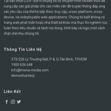
Tại sao chọn DZR? Bởi vì chúng tôi có chuyên môn và kiến ​​thức để
cung cấp các giải pháp cho các miền vấn đề truyền thống đáp ứng
các yêu cầu của thế hệ tiếp theo: truy cập, cross-platform, cross-
device, và redeployable web applications. Chúng tôi biết không có
trang web phát triển hoặc nhà thiết kế khác mà thực thi nghiêm túc
tuân theo tiêu chuẩn và tách nội dung, trình bày và logic một cách
chặt chẽ như chúng tôi.
Thông Tin Liên Hệ
373/226 Lý Thường Kiệt, P. 8, Q.Tân Bình, TP.HCM
1900 636 648
info@mona-media.com
demonhunterp
Liên Kết