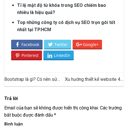
Tỉ lệ mật độ từ khóa trong SEO chiếm bao
nhiêu là hiệu quả?
Top những công ty có dịch vụ SEO trọn gói tốt
nhất tại TP.HCM
Facebook
Twitter
Google+
Pinterest
LinkedIn
Bootstrap là gì? Có nên sử
Xu hướng thiết kế website 4.0
dụng Bootstrap để thiết kế
là gì? Các xu hướng thiết kế
Website không?
web 4.0 nổi bật hiện nay
Trả lời
Email của bạn sẽ không được hiển thị công khai.
Các trường
bắt buộc được đánh dấu
*
Bình luận