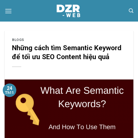
Skip
to
content
BLOGS
Những cách tìm Semantic Keyword
để tối ưu SEO Content hiệu quả
24
Th11